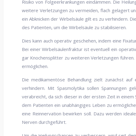
Risiko von Folgeerkrankungen eindämmen. Die Heilun
weitere Verletzungen zu vermeiden, flach gelagert u
ein Abknicken der Wirbelsäule gilt es zu verhindern. Die
des Patienten, um die Wirbelsäule zu stabilisieren.
Dies kann auch operativ geschehen, indem eine Fixatu
Bei einer Wirbelsäulenfraktur ist eventuell ein opera
gar Knochensplitter zu weiteren Verletzungen führen. 
ermöglichen.
Die medikamentöse Behandlung zielt zunächst auf 
verhindern. Mit Spasmolytika sollen Spannungen 
verabreicht, da sich dieser in der ersten Zeit in eine
dem Patienten ein unabhängiges Leben zu ermöglichen.
eine Reinnervation bewirken soll. Dazu werden idealer
Nerven durchgeführt.
Um die Heilungschancen zu verbessern, wird seit dem 