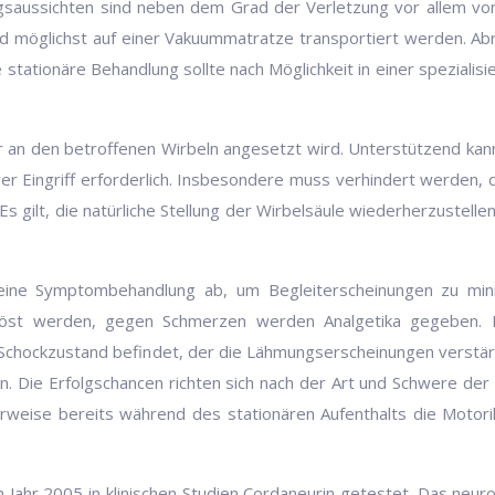
gsaussichten sind neben dem Grad der Verletzung vor allem vo
nd möglichst auf einer Vakuummatratze transportiert werden. 
 stationäre Behandlung sollte nach Möglichkeit in einer spezialisi
r an den betroffenen Wirbeln angesetzt wird. Unterstützend kann
tiver Eingriff erforderlich. Insbesondere muss verhindert werden
Es gilt, die natürliche Stellung der Wirbelsäule wiederherzustell
eine Symptombehandlung ab, um Begleiterscheinungen zu mini
gelöst werden, gegen Schmerzen werden Analgetika gegeben
m Schockzustand befindet, der die Lähmungserscheinungen verstärk
 Die Erfolgschancen richten sich nach der Art und Schwere der
weise bereits während des stationären Aufenthalts die Motorik u
Jahr 2005 in klinischen Studien Cordaneurin getestet. Das neu